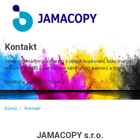
Kontakt
Jsme spolehlivým partnerem v oblasti kopírování, tisku malých i
velkých formátů a pomůžeme vám vyřešit bannery a vizitky.
Neváhejte se na nás obrátit.
Domů
Kontakt
JAMACOPY s.r.o.