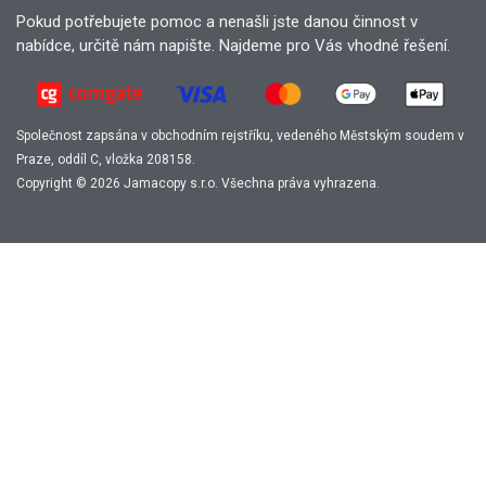
Pokud potřebujete pomoc a nenašli jste danou činnost v
nabídce, určitě nám napište. Najdeme pro Vás vhodné řešení.
Společnost zapsána v obchodním rejstříku, vedeného Městským soudem v
Praze, oddíl C, vložka 208158.
Copyright © 2026 Jamacopy s.r.o. Všechna práva vyhrazena.