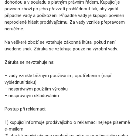
dohodou a v souladu s platným právním řádem. Kupující je
povinen zboží po jeho převzetí prohlédnout tak, aby zjistil
případné vady a poškození. Případné vady je kupující povinen
neprodleně hlásit prodávajícímu. Za vady vzniklé přepravcem
neručíme.
Na veškeré zboží se vztahuje zákonná lhůta, pokud není
uvedeno jinak. Záruka se vztahuje pouze na výrobní vady.
Záruka se nevztahuje na:
– vady vzniklé běžným používáním, opotřebením (např.
vyblednutí tisku)
– nesprávným použitím výrobku
– nesprávným skladováním
Postup při reklamaci:
1) kupující informuje prodávajícího o reklamaci nejlépe písemně
e-mailem
2) zboží kupující přinese osobně na adresu prodávajícího nebo