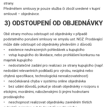
strany.
Předmětem smlouvy je pouze služba či zboží uvedené v kupní
smlouvě – objednávce.
3) ODSTOUPENÍ OD OBJEDNÁVKY
Obě strany mohou odstoupit od objednávky v případě
podstatného porušení smlouvy ve smyslu ust. NOZ. Prodávající
může dále odstoupit od objednávky především z důvodů:
• existence neuhrazených pohledávek u kupujícího
• vstup kupujícího do likvidace, nebo prohlášení konkursu na
majetek kupujícího
• nedostatečné zadání pro realizaci ze strany kupujícího (např.
nedodání relevantních podkladů pro výrobu, neúplná nebo
chybná specifikace, technologická nerealizovatelnost)
• neočekávaná chyba v systému online objednávka
• bez udání důvodů, pokud je obsah objednávky v rozporu s
etickými, morálními, náboženskými či jinými hodnotami
prodávajícího
• neschopnost realizovat objednávku zaviněním třetích