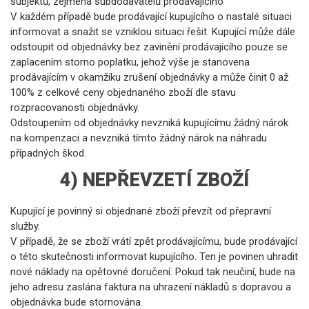
subjektů, zejména subdodavatelů prodávajícího
V každém případě bude prodávající kupujícího o nastalé situaci
informovat a snažit se vzniklou situaci řešit. Kupující může dále
odstoupit od objednávky bez zavinění prodávajícího pouze se
zaplacením storno poplatku, jehož výše je stanovena
prodávajícím v okamžiku zrušení objednávky a může činit 0 až
100% z celkové ceny objednaného zboží dle stavu
rozpracovanosti objednávky.
Odstoupením od objednávky nevzniká kupujícímu žádný nárok
na kompenzaci a nevzniká tímto žádný nárok na náhradu
případných škod.
4) NEPŘEVZETÍ ZBOŽÍ
Kupující je povinný si objednané zboží převzít od přepravní
služby.
V případě, že se zboží vrátí zpět prodávajícímu, bude prodávající
o této skutečnosti informovat kupujícího. Ten je povinen uhradit
nové náklady na opětovné doručení. Pokud tak neučiní, bude na
jeho adresu zaslána faktura na uhrazení nákladů s dopravou a
objednávka bude stornována.