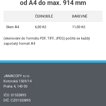
od A4 do max. 914 mm​
ČERNOBÍLÉ
BAREVNÉ
Sken A4
6,00 Kč
11,00 Kč
(skenování do formátu PDF, TIFF, JPEG) počítá se každý
započatý formát A4
JAMACOPY s.r.o.
Kotorská 1569/14
Praha 4, 140 00
IČO: 01553895
DIČ: CZ01553895