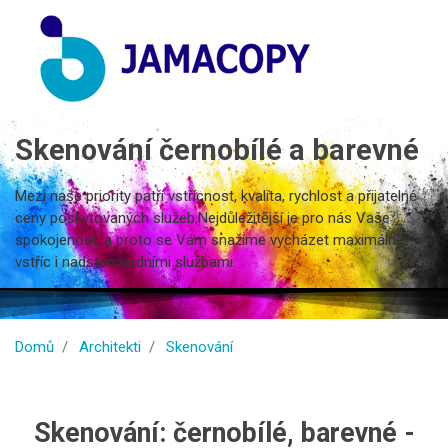
Skenování černobílé a barevné
Mezi naše priority patří vstřícnost, kvalita, rychlost a přijatelné
ceny poskytovaných služeb.Nejdůležitější je pro nás Vaše
spokojenost, a proto se Vám snažíme vycházet maximálně
vstříc i nadstandardními službami.
Domů
Architekti
Skenování
Skenování: černobílé, barevné -